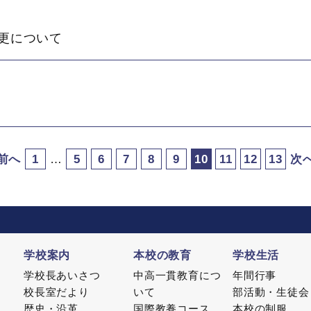
更について
 前へ
1
…
5
6
7
8
9
10
11
12
13
次へ
学校案内
本校の教育
学校生活
学校長あいさつ
中高一貫教育につ
年間行事
校長室だより
いて
部活動・生徒会
歴史・沿革
国際教養コース
本校の制服