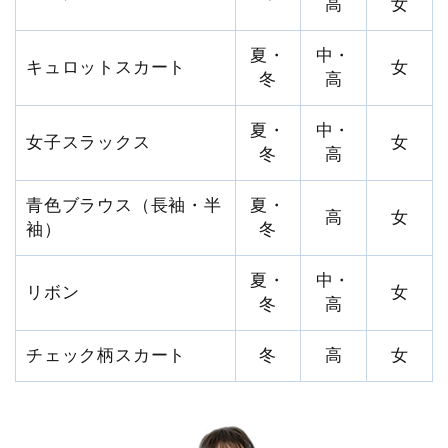
高
女
夏・
中・
キュロットスカート
女
冬
高
夏・
中・
女子スラックス
女
冬
高
青色ブラウス（長袖・半
夏・
高
女
袖）
冬
夏・
中・
リボン
女
冬
高
チェック柄スカート
冬
高
女