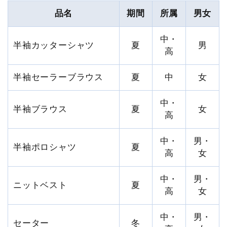
品名
期間
所属
男女
中・
半袖カッターシャツ
夏
男
高
半袖セーラーブラウス
夏
中
女
中・
半袖ブラウス
夏
女
高
中・
男・
半袖ポロシャツ
夏
高
女
中・
男・
ニットベスト
夏
高
女
中・
男・
セーター
冬