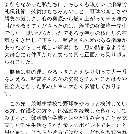
まならなかった私たちに、厳しくも暖かいご指導で
礼儀礼節、技術はもちろんのこと、野球の楽しさや
勝負の厳しさ、心の奥底から燃え上がって来る魂の
叫びを教えてくださったのは、顧問の谷部淳一先生
でした。扱いづらかったであろう年頃の私たちの本
気を引き出して下さり、監督さんの愛のある指導が
あったからこそ厳しい練習にも、息の詰まるような
大舞台にも仲間たちと笑って真っ正面から乗り越え
られました。
勝負は時の運。やるべきことをやり切って大一番
を迎える、監督さんのその姿勢を学んだことは今や
社会人となった私の人生に大きく影響しておりま
す。
この先，茨城中学校で野球をやろうと検討してい
る方、保護者の方々、部活動を経験した私からして
みますと、部活動と学業と歯車が噛み合うことが充
実した学生生活を送れた最大のポイントであったと
思います。どちらか片方ではなく、どちらも頑張れ