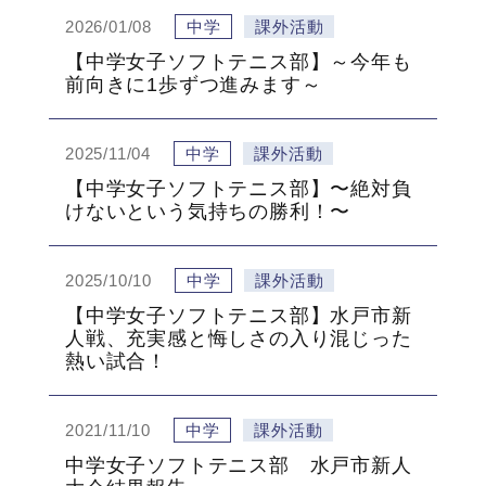
2026/01/08
中学
課外活動
【中学女子ソフトテニス部】～今年も
前向きに1歩ずつ進みます～
2025/11/04
中学
課外活動
【中学女子ソフトテニス部】〜絶対負
けないという気持ちの勝利！〜
2025/10/10
中学
課外活動
【中学女子ソフトテニス部】水戸市新
人戦、充実感と悔しさの入り混じった
熱い試合！
2021/11/10
中学
課外活動
中学女子ソフトテニス部 水戸市新人