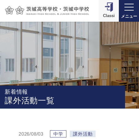
Classi
メニュー
新着情報
課外活動一覧
2026/08/03
中学
課外活動