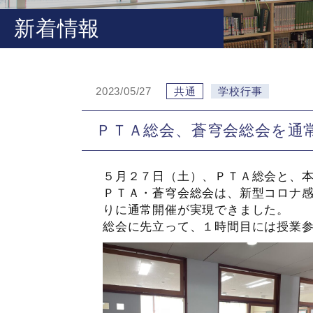
新着情報
2023/05/27
共通
学校行事
ＰＴＡ総会、蒼穹会総会を通
５月２７日（土）、ＰＴＡ総会と、
ＰＴＡ・蒼穹会総会は、新型コロナ
りに通常開催が実現できました。
総会に先立って、１時間目には授業