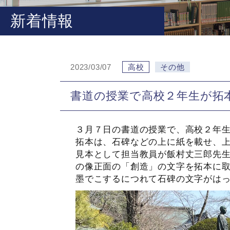
新着情報
2023/03/07
高校
その他
書道の授業で高校２年生が拓
３月７日の書道の授業で、高校２年
拓本は、石碑などの上に紙を載せ、
見本として担当教員が飯村丈三郎先
の像正面の「創造」の文字を拓本に
墨でこするにつれて石碑の文字がは