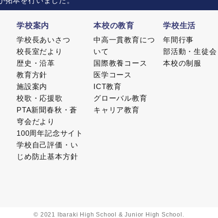
が拓本を行いました。
学校案内
本校の教育
学校生活
学校長あいさつ
中高一貫教育につ
年間行事
校長室だより
いて
部活動・生徒会
歴史・沿革
国際教養コース
本校の制服
教育方針
医学コース
施設案内
ICT教育
校歌・応援歌
グローバル教育
PTA新聞春秋・蒼
キャリア教育
穹会だより
100周年記念サイト
学校自己評価・い
じめ防止基本方針
© 2021 Ibaraki High School & Junior High School.