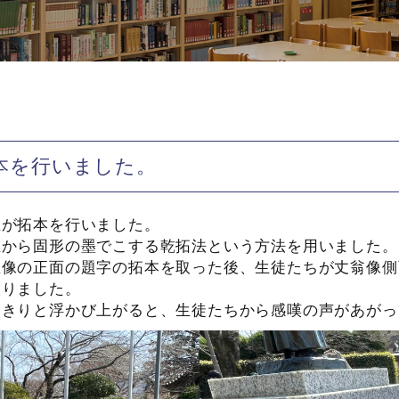
本を行いました。
生が拓本を行いました。
上から固形の墨でこする乾拓法という方法を用いました。
生像の正面の題字の拓本を取った後、生徒たちが丈翁像側
取りました。
っきりと浮かび上がると、生徒たちから感嘆の声があがっ