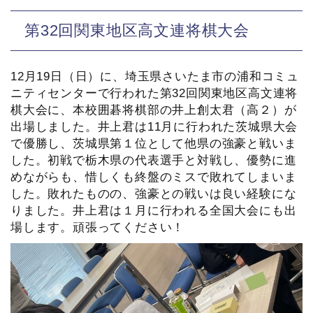
第32回関東地区高文連将棋大会
12月19日（日）に、埼玉県さいたま市の浦和コミュ
ニティセンターで行われた第32回関東地区高文連将
棋大会に、本校囲碁将棋部の井上創太君（高２）が
出場しました。井上君は11月に行われた茨城県大会
で優勝し、茨城県第１位として他県の強豪と戦いま
した。初戦で栃木県の代表選手と対戦し、優勢に進
めながらも、惜しくも終盤のミスで敗れてしまいま
した。敗れたものの、強豪との戦いは良い経験にな
りました。井上君は１月に行われる全国大会にも出
場します。頑張ってください！