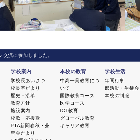
ン交流に参加しました。
学校案内
本校の教育
学校生活
学校長あいさつ
中高一貫教育につ
年間行事
校長室だより
いて
部活動・生徒会
歴史・沿革
国際教養コース
本校の制服
教育方針
医学コース
施設案内
ICT教育
校歌・応援歌
グローバル教育
PTA新聞春秋・蒼
キャリア教育
穹会だより