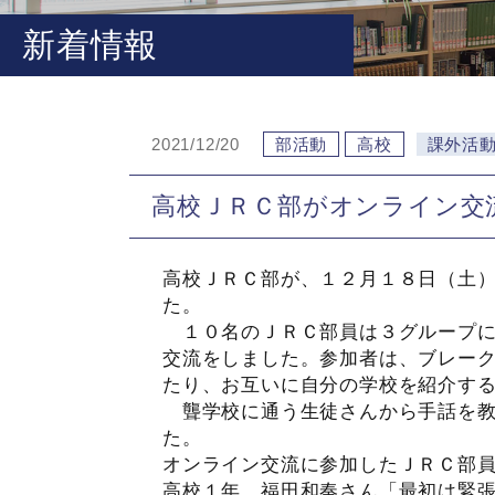
新着情報
2021/12/20
部活動
高校
課外活
高校ＪＲＣ部がオンライン交
高校ＪＲＣ部が、１２月１８日（土
た。
１０名のＪＲＣ部員は３グループに
交流をしました。参加者は、ブレー
たり、お互いに自分の学校を紹介す
聾学校に通う生徒さんから手話を教
た。
オンライン交流に参加したＪＲＣ部
高校１年 福田和奏さん「最初は緊