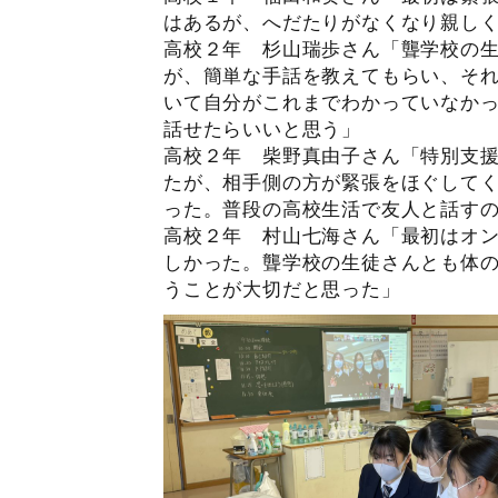
はあるが、へだたりがなくなり親し
高校２年 杉山瑞歩さん「聾学校の
が、簡単な手話を教えてもらい、そ
いて自分がこれまでわかっていなか
話せたらいいと思う」
高校２年 柴野真由子さん「特別支
たが、相手側の方が緊張をほぐして
った。普段の高校生活で友人と話す
高校２年 村山七海さん「最初はオ
しかった。聾学校の生徒さんとも体
うことが大切だと思った」