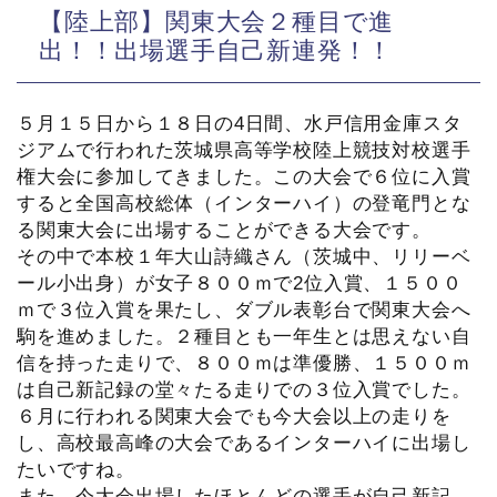
【陸上部】関東大会２種目で進
出！！出場選手自己新連発！！
５月１５日から１８日の4日間、水戸信用金庫スタ
ジアムで行われた茨城県高等学校陸上競技対校選手
権大会に参加してきました。この大会で６位に入賞
すると全国高校総体（インターハイ）の登竜門とな
る関東大会に出場することができる大会です。
その中で本校１年大山詩織さん（茨城中、リリーベ
ール小出身）が女子８００ｍで2位入賞、１５００
ｍで３位入賞を果たし、ダブル表彰台で関東大会へ
駒を進めました。２種目とも一年生とは思えない自
信を持った走りで、８００ｍは準優勝、１５００ｍ
は自己新記録の堂々たる走りでの３位入賞でした。
６月に行われる関東大会でも今大会以上の走りを
し、高校最高峰の大会であるインターハイに出場し
たいですね。
また、今大会出場したほとんどの選手が自己新記