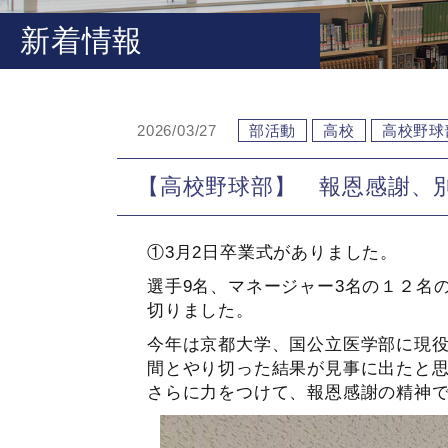
新着情報
2026/03/27
部活動
高校
高校野球
【高校野球部】 報恩感謝、
①3月2日卒業式がありました。
選手9名、マネージャー3名の１２名
切りました。
今年は京都大学、国公立医学部に現
間とやり切った結果が見事に出たと
さらに力をつけて、報恩感謝の精神