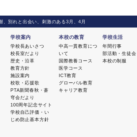
謝、別れと出会い、刺激のある3月、4月
学校案内
本校の教育
学校生活
学校長あいさつ
中高一貫教育につ
年間行事
校長室だより
いて
部活動・生徒会
歴史・沿革
国際教養コース
本校の制服
教育方針
医学コース
施設案内
ICT教育
校歌・応援歌
グローバル教育
PTA新聞春秋・蒼
キャリア教育
穹会だより
100周年記念サイト
学校自己評価・い
じめ防止基本方針