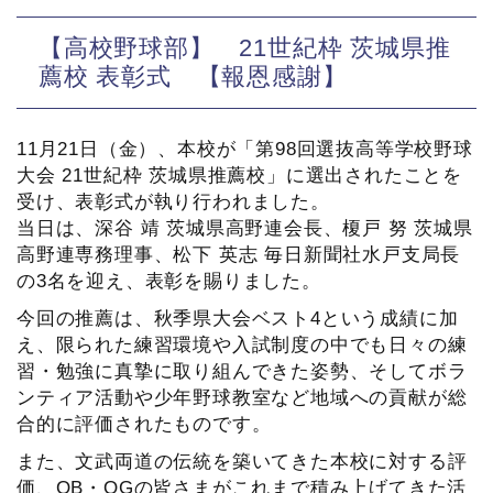
【高校野球部】 21世紀枠 茨城県推
薦校 表彰式 【報恩感謝】
11月21日（金）、本校が「第98回選抜高等学校野球
大会 21世紀枠 茨城県推薦校」に選出されたことを
受け、表彰式が執り行われました。
当日は、深谷 靖 茨城県高野連会長、榎戸 努 茨城県
高野連専務理事、松下 英志 毎日新聞社水戸支局長
の3名を迎え、表彰を賜りました。
今回の推薦は、秋季県大会ベスト4という成績に加
え、限られた練習環境や入試制度の中でも日々の練
習・勉強に真摯に取り組んできた姿勢、そしてボラ
ンティア活動や少年野球教室など地域への貢献が総
合的に評価されたものです。
また、文武両道の伝統を築いてきた本校に対する評
価、OB・OGの皆さまがこれまで積み上げてきた活