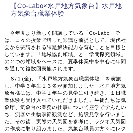
【Co-Labo×水戸地方気象台】水戸地
方気象台職業体験
今年度より新しく開講している「Co-Labo」で
は、日々の授業で培った知識を前提として、現代社
会から要請される課題解決能力を育むことを目標と
しています。「地域協創領域」と「学問探究領域」
の２つの領域をベースに、夏季休業中を中心に年間
を通して複数回実施されます。
８/１(金)、「水戸地方気象台職業体験」を実施
し、中学３年生１３名が参加しました。水戸地方気
象台様には、中学１年生の見学に引き続き、１日職
業体験も受け入れていただきました。生徒たちは気
象庁、気象台の業務の仕事について座学で学んだの
ち、測器や生物季節観測など、施設見学を行いまし
た。その後、実際の天気図を参考に、ラジオ天気図
の作成に取り組みました。気象台職員の方々にレク