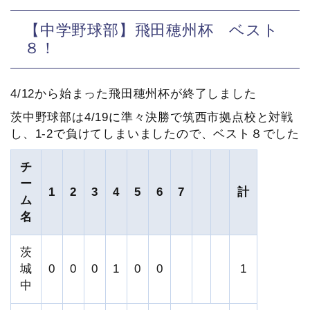
【中学野球部】飛田穂州杯 ベスト
８！
4/12から始まった飛田穂州杯が終了しました
茨中野球部は4/19に準々決勝で筑西市拠点校と対戦
し、1-2で負けてしまいましたので、ベスト８でした
チ
ー
1
2
3
4
5
6
7
計
ム
名
茨
城
0
0
0
1
0
0
1
中