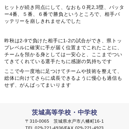
ヒットが続き同点にして、なおも０死2,3塁、バッタ
ー4番、５番、６番で勝負というところで、相手バ
ッテリーを崩しきれませんでした
昨秋は2-9で負けた相手に1-2の試合ができ、県トッ
プレベルに確実に手が届く位置までこれたことに、
チームを預かる身としては一安心と、ここまでつい
てきてくれている選手たちに感謝の気持ちです
ここで今一度地に足つけてチームや技術を整えて、
総体に向けてさらに成長できるように慢心も過信も
せず、がんばってまいります
茨城高等学校・中学校
〒310-0065 茨城県水戸市八幡町16-1
TEL 029-221-4936/FAX 029-221-4923