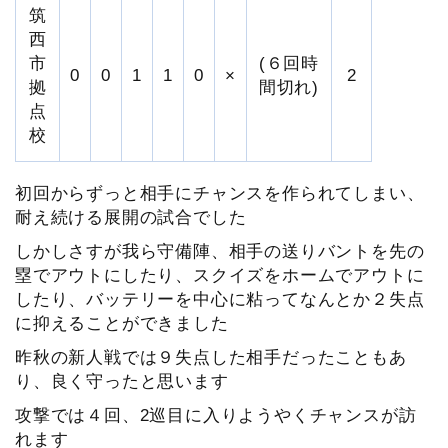
筑
西
市
(６回時
0
0
1
1
0
×
2
拠
間切れ)
点
校
初回からずっと相手にチャンスを作られてしまい、
耐え続ける展開の試合でした
しかしさすが我ら守備陣、相手の送りバントを先の
塁でアウトにしたり、スクイズをホームでアウトに
したり、バッテリーを中心に粘ってなんとか２失点
に抑えることができました
昨秋の新人戦では９失点した相手だったこともあ
り、良く守ったと思います
攻撃では４回、2巡目に入りようやくチャンスが訪
れます