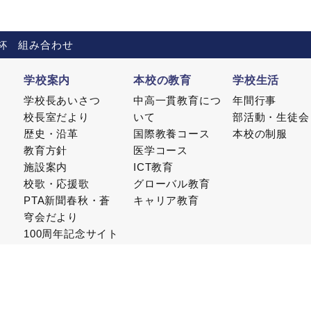
杯 組み合わせ
学校案内
本校の教育
学校生活
学校長あいさつ
中高一貫教育につ
年間行事
校長室だより
いて
部活動・生徒会
歴史・沿革
国際教養コース
本校の制服
教育方針
医学コース
施設案内
ICT教育
校歌・応援歌
グローバル教育
PTA新聞春秋・蒼
キャリア教育
穹会だより
100周年記念サイト
学校自己評価・い
じめ防止基本方針