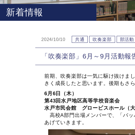
新着情報
2024/10/10
共通
吹奏楽部
部活動
「吹奏楽部」6月～9月活動報
前期、吹奏楽部は一気に駆け抜けま
きく成長したと思います。後期もさ
6月6日（木）
第43回水戸地区高等学校音楽会
水戸市民会館 グロービスホール（
高校A部門出場メンバーで、「バッ
あげていきます。