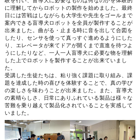
験を行い、盲導犬に必要なものは何なのかを体験的
に理解してからロボットの製作を始めました。最終
日には苦戦はしながらも大学生や先生をゴールまで
案内できる盲導犬ロボットを全員が製作することが
出来ました。曲がる・止まる時に音を出して合図を
したり、センサを使って真っすぐ進めるようにした
り、エレベータが来てドアが開くまで直進を待つよ
うにしたりなど、一人一人盲導犬に必要な物を理解
した上でロボットを製作することが出来ていまし
た。
受講した生徒たちは、粘り強く課題に取り組み、課
題を達成した時の喜びを体験することで、真の学び
の楽しさを味わうことが出来ました。また、盲導犬
の素晴らしさ、日常にありふれている製品は様々な
苦難を乗り越えて製品化されていることを実感して
いました。