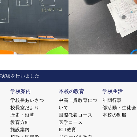
察実験を行いました
学校案内
本校の教育
学校生活
学校長あいさつ
中高一貫教育につ
年間行事
校長室だより
いて
部活動・生徒会
歴史・沿革
国際教養コース
本校の制服
教育方針
医学コース
施設案内
ICT教育
校歌・応援歌
グローバル教育