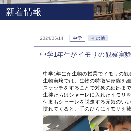
新着情報
2024/05/14
中学
その他
中学1年生がイモリの観察実
中学1年生が生物の授業でイモリの観
生物実験では、生物の特徴や形態を
スケッチをすることで対象の細部ま
生徒たちはシャーレに入れたイモリ
何度もシャーレを脱走する元気のい
慣れてくると、手のひらにイモリを