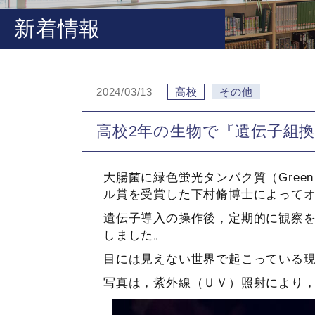
新着情報
2024/03/13
高校
その他
高校2年の生物で『遺伝子組
大腸菌に緑色蛍光タンパク質（Green F
ル賞を受賞した下村脩博士によって
遺伝子導入の操作後，定期的に観察
しました。
目には見えない世界で起こっている
写真は，紫外線（ＵＶ）照射により