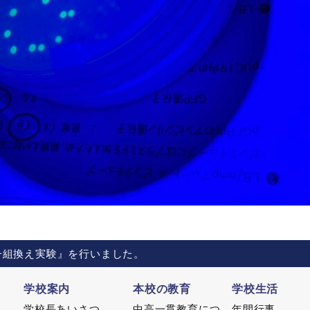
子組換え実験』を行いました。
学校案内
本校の教育
学校生活
学校長あいさつ
中高一貫教育につ
年間行事